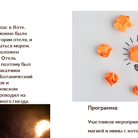
ас в Ялте.
 можно было
ории отеля, и
аться морем.
сположен
. Отель
 поэтому был
аказчики
о Ботанический
ов и
ровском
проходил на
ного гнезда.
Программа:
Участников мероприя
магией и мимы с ко