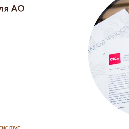
ля АО
ENCITIVE