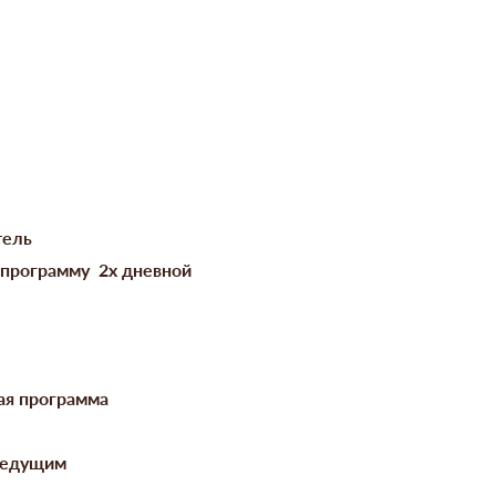
тель
 программу 2х дневной
ая программа
 ведущим